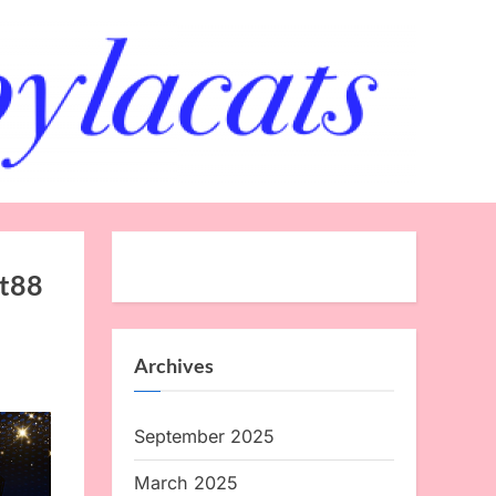
ot88
Archives
September 2025
March 2025