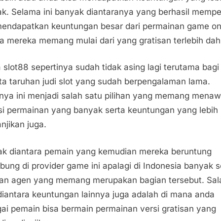
k. Selama ini banyak diantaranya yang berhasil mempe
endapatkan keuntungan besar dari permainan game on
a mereka memang mulai dari yang gratisan terlebih dah
slot88 sepertinya sudah tidak asing lagi terutama bagi
ta taruhan judi slot yang sudah berpengalaman lama.
nya ini menjadi salah satu pilihan yang memang mena
si permainan yang banyak serta keuntungan yang lebih
njikan juga.
k diantara pemain yang kemudian mereka beruntung
bung di provider game ini apalagi di Indonesia banyak s
gan agen yang memang merupakan bagian tersebut. Sal
diantara keuntungan lainnya juga adalah di mana anda
ai pemain bisa bermain permainan versi gratisan yang