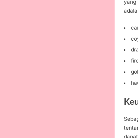
yang 
adala
ca
co
dr
fir
go
ha
Keu
Sebag
tenta
dapat