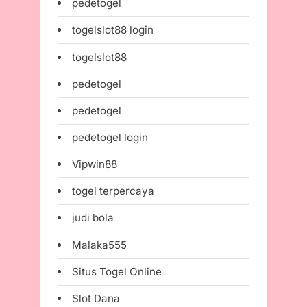
pedetogel
togelslot88 login
togelslot88
pedetogel
pedetogel
pedetogel login
Vipwin88
togel terpercaya
judi bola
Malaka555
Situs Togel Online
Slot Dana