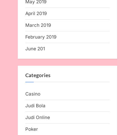
May 2019
April 2019
March 2019
February 2019
June 201
Categories
Casino
Judi Bola
Judi Online
Poker