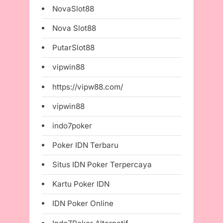
NovaSlot88
Nova Slot88
PutarSlot88
vipwin88
https://vipw88.com/
vipwin88
indo7poker
Poker IDN Terbaru
Situs IDN Poker Terpercaya
Kartu Poker IDN
IDN Poker Online