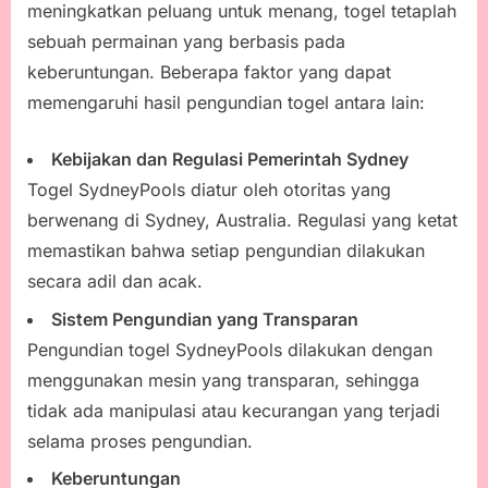
meningkatkan peluang untuk menang, togel tetaplah
sebuah permainan yang berbasis pada
keberuntungan. Beberapa faktor yang dapat
memengaruhi hasil pengundian togel antara lain:
Kebijakan dan Regulasi Pemerintah Sydney
Togel SydneyPools diatur oleh otoritas yang
berwenang di Sydney, Australia. Regulasi yang ketat
memastikan bahwa setiap pengundian dilakukan
secara adil dan acak.
Sistem Pengundian yang Transparan
Pengundian togel SydneyPools dilakukan dengan
menggunakan mesin yang transparan, sehingga
tidak ada manipulasi atau kecurangan yang terjadi
selama proses pengundian.
Keberuntungan