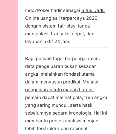
Indo7Poker hadir sebagai
Situs Dadu
Online
uang asli terpercaya 2026
dengan sistem fair play, tanpa
manipulasi, transaksi cepat, dan
layanan aktif 24 jam.
Bagi pemain togel berpengalaman,
data pengeluaran bukan sekadar
angka, melainkan fondasi utama
dalam menyusun prediksi. Melalui
pengeluaran toto macau hari ini
,
pemain dapat melihat pola, tren angka
yang sering muncul, serta hasil
sebelumnya secara kronologis. Hal ini
membantu proses analisis menjadi
lebih terstruktur dan rasional.