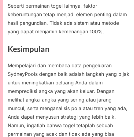
Seperti permainan togel lainnya, faktor
keberuntungan tetap menjadi elemen penting dalam
hasil pengundian. Tidak ada sistem atau metode
yang dapat menjamin kemenangan 100%.
Kesimpulan
Mempelajari dan membaca data pengeluaran
SydneyPools dengan baik adalah langkah yang bijak
untuk meningkatkan peluang Anda dalam
memprediksi angka yang akan keluar. Dengan
melihat angka-angka yang sering atau jarang
muncul, serta menganalisis pola atau tren yang ada,
Anda dapat menyusun strategi yang lebih baik.
Namun, ingatlah bahwa togel tetaplah sebuah
permainan yang acak dan tidak ada yang bisa