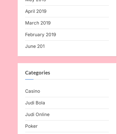
April 2019
March 2019
February 2019
June 201
Categories
Casino
Judi Bola
Judi Online
Poker