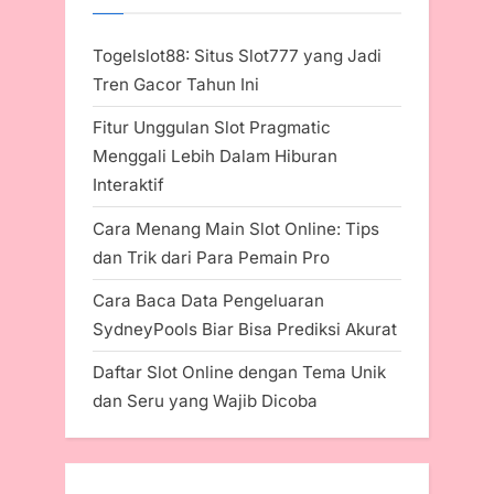
t
:
Togelslot88: Situs Slot777 yang Jadi
Tren Gacor Tahun Ini
Fitur Unggulan Slot Pragmatic
Menggali Lebih Dalam Hiburan
Interaktif
Cara Menang Main Slot Online: Tips
dan Trik dari Para Pemain Pro
Cara Baca Data Pengeluaran
SydneyPools Biar Bisa Prediksi Akurat
Daftar Slot Online dengan Tema Unik
dan Seru yang Wajib Dicoba