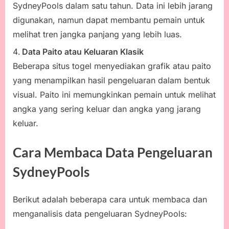
SydneyPools dalam satu tahun. Data ini lebih jarang
digunakan, namun dapat membantu pemain untuk
melihat tren jangka panjang yang lebih luas.
Data Paito atau Keluaran Klasik
Beberapa situs togel menyediakan grafik atau paito
yang menampilkan hasil pengeluaran dalam bentuk
visual. Paito ini memungkinkan pemain untuk melihat
angka yang sering keluar dan angka yang jarang
keluar.
Cara Membaca Data Pengeluaran
SydneyPools
Berikut adalah beberapa cara untuk membaca dan
menganalisis data pengeluaran SydneyPools: