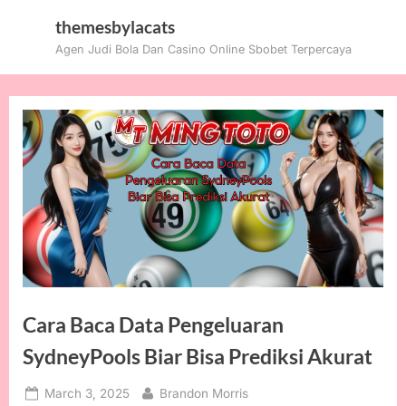
Skip
themesbylacats
to
Agen Judi Bola Dan Casino Online Sbobet Terpercaya
content
Cara Baca Data Pengeluaran
SydneyPools Biar Bisa Prediksi Akurat
Posted
By
March 3, 2025
Brandon Morris