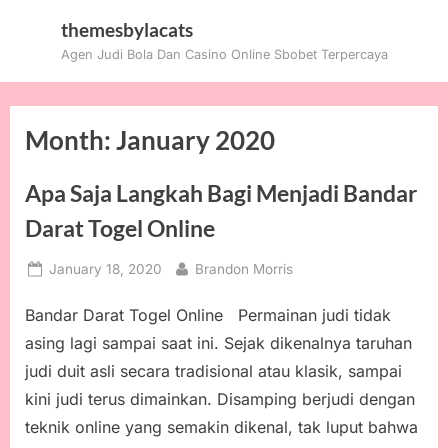
Skip
themesbylacats
to
Agen Judi Bola Dan Casino Online Sbobet Terpercaya
content
Month:
January 2020
Apa Saja Langkah Bagi Menjadi Bandar
Darat Togel Online
Posted
By
January 18, 2020
Brandon Morris
on
Bandar Darat Togel Online Permainan judi tidak
asing lagi sampai saat ini. Sejak dikenalnya taruhan
judi duit asli secara tradisional atau klasik, sampai
kini judi terus dimainkan. Disamping berjudi dengan
teknik online yang semakin dikenal, tak luput bahwa