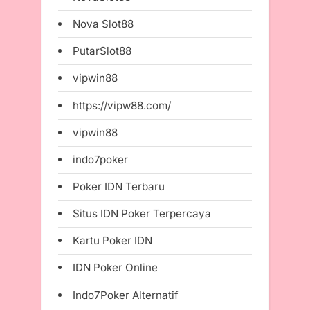
Nova Slot88
PutarSlot88
vipwin88
https://vipw88.com/
vipwin88
indo7poker
Poker IDN Terbaru
Situs IDN Poker Terpercaya
Kartu Poker IDN
IDN Poker Online
Indo7Poker Alternatif