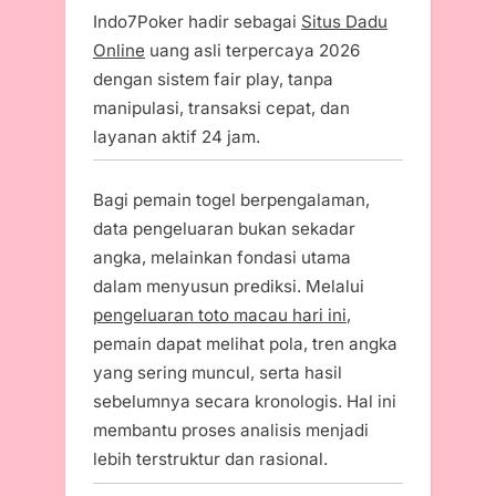
Indo7Poker hadir sebagai
Situs Dadu
Online
uang asli terpercaya 2026
dengan sistem fair play, tanpa
manipulasi, transaksi cepat, dan
layanan aktif 24 jam.
Bagi pemain togel berpengalaman,
data pengeluaran bukan sekadar
angka, melainkan fondasi utama
dalam menyusun prediksi. Melalui
pengeluaran toto macau hari ini
,
pemain dapat melihat pola, tren angka
yang sering muncul, serta hasil
sebelumnya secara kronologis. Hal ini
membantu proses analisis menjadi
lebih terstruktur dan rasional.