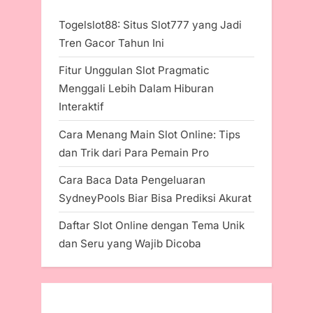
Togelslot88: Situs Slot777 yang Jadi
Tren Gacor Tahun Ini
Fitur Unggulan Slot Pragmatic
Menggali Lebih Dalam Hiburan
Interaktif
Cara Menang Main Slot Online: Tips
dan Trik dari Para Pemain Pro
Cara Baca Data Pengeluaran
SydneyPools Biar Bisa Prediksi Akurat
Daftar Slot Online dengan Tema Unik
dan Seru yang Wajib Dicoba