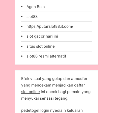
Agen Bola
slot88
https://putarslot88.it.com/
slot gacor hari ini
situs slot online
slot88 resmi alternatif
Efek visual yang gelap dan atmosfer
yang mencekam menjadikan
daftar
slot online
ini cocok bagi pemain yang
menyukai sensasi tegang.
pedetogel login
nyediain keluaran