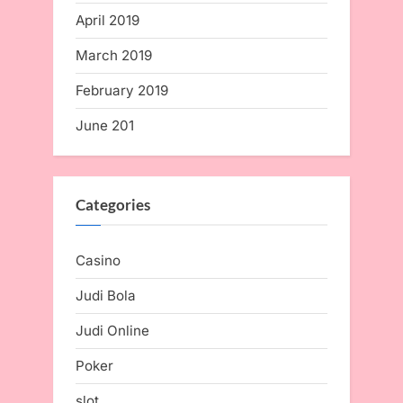
April 2019
March 2019
February 2019
June 201
Categories
Casino
Judi Bola
Judi Online
Poker
slot