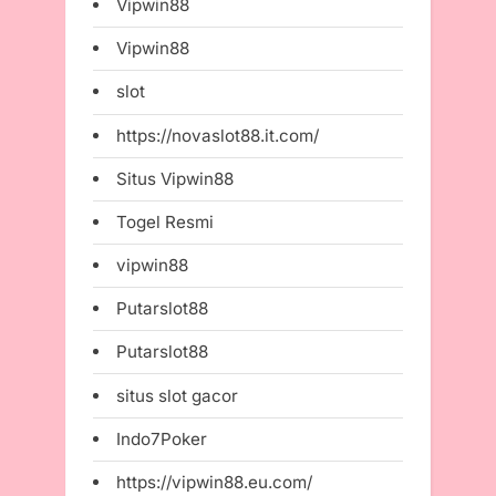
Vipwin88
Vipwin88
slot
https://novaslot88.it.com/
Situs Vipwin88
Togel Resmi
vipwin88
Putarslot88
Putarslot88
situs slot gacor
Indo7Poker
https://vipwin88.eu.com/