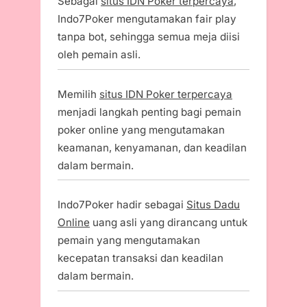
Sebagai
situs IDN Poker terpercaya
,
Indo7Poker mengutamakan fair play
tanpa bot, sehingga semua meja diisi
oleh pemain asli.
Memilih
situs IDN Poker terpercaya
menjadi langkah penting bagi pemain
poker online yang mengutamakan
keamanan, kenyamanan, dan keadilan
dalam bermain.
Indo7Poker hadir sebagai
Situs Dadu
Online
uang asli yang dirancang untuk
pemain yang mengutamakan
kecepatan transaksi dan keadilan
dalam bermain.