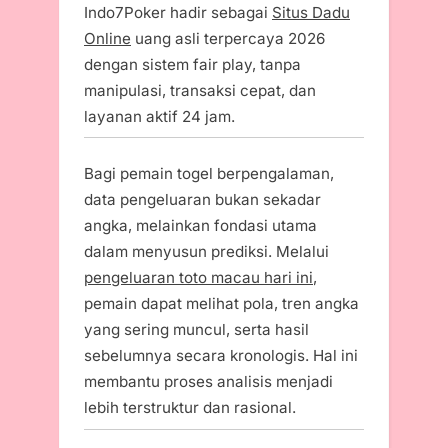
Indo7Poker hadir sebagai
Situs Dadu
Online
uang asli terpercaya 2026
dengan sistem fair play, tanpa
manipulasi, transaksi cepat, dan
layanan aktif 24 jam.
Bagi pemain togel berpengalaman,
data pengeluaran bukan sekadar
angka, melainkan fondasi utama
dalam menyusun prediksi. Melalui
pengeluaran toto macau hari ini
,
pemain dapat melihat pola, tren angka
yang sering muncul, serta hasil
sebelumnya secara kronologis. Hal ini
membantu proses analisis menjadi
lebih terstruktur dan rasional.