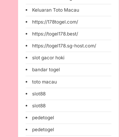
Keluaran Toto Macau
https://178togel.com/
https://togel178.best/
https://togel178.sg-host.com/
slot gacor hoki
bandar togel
toto macau
slot88
slot88
pedetogel
pedetogel