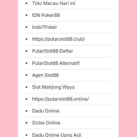
Toto Macau Hari ini
IDN Poker88
Indo7Poker
https://putarslot88.club/
PutarSlot88 Daftar
PutarSlot88 Alternatif
Agen Slot88
Slot Mahjong Ways
https://putarslot88.online/
Dadu Online
Sicbo Online
Dadu Online Uang Asli