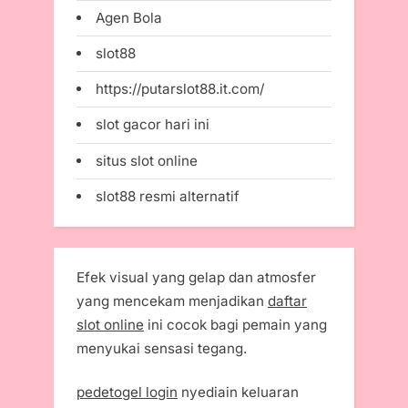
Agen Bola
slot88
https://putarslot88.it.com/
slot gacor hari ini
situs slot online
slot88 resmi alternatif
Efek visual yang gelap dan atmosfer
yang mencekam menjadikan
daftar
slot online
ini cocok bagi pemain yang
menyukai sensasi tegang.
pedetogel login
nyediain keluaran