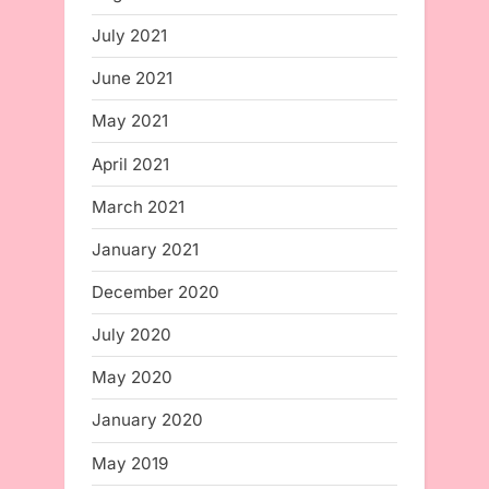
July 2021
June 2021
May 2021
April 2021
March 2021
January 2021
December 2020
July 2020
May 2020
January 2020
May 2019