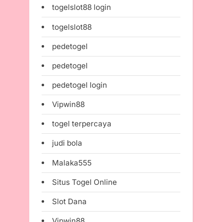
togelslot88 login
togelslot88
pedetogel
pedetogel
pedetogel login
Vipwin88
togel terpercaya
judi bola
Malaka555
Situs Togel Online
Slot Dana
Vipwin88