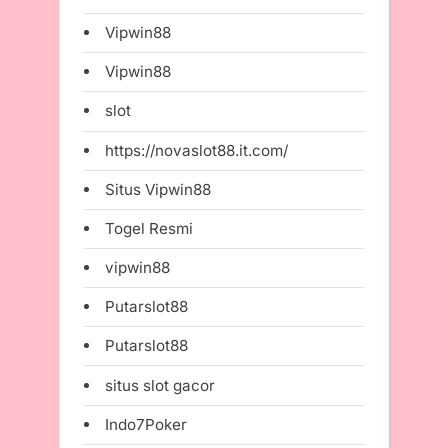
Vipwin88
Vipwin88
slot
https://novaslot88.it.com/
Situs Vipwin88
Togel Resmi
vipwin88
Putarslot88
Putarslot88
situs slot gacor
Indo7Poker