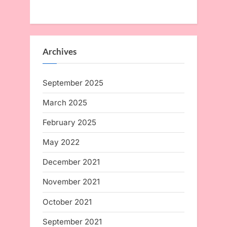
Archives
September 2025
March 2025
February 2025
May 2022
December 2021
November 2021
October 2021
September 2021