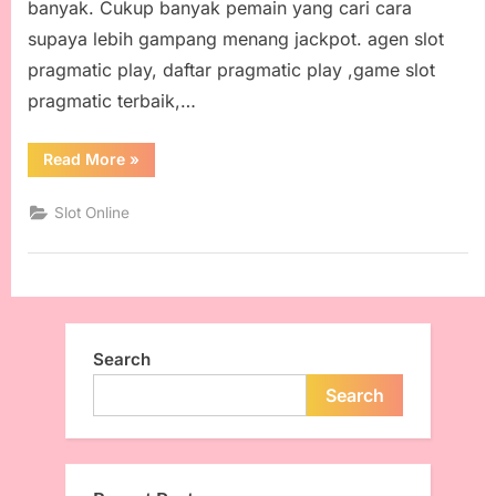
banyak. Cukup banyak pemain yang cari cara
supaya lebih gampang menang jackpot. agen slot
pragmatic play, daftar pragmatic play ,game slot
pragmatic terbaik,…
“Rahasia
Read More
»
Mendapatkan
Jackpot
Dari
Slot Online
Pemain
Profesional”
Search
Search