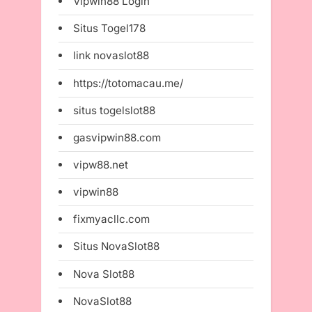
Vipwin88 Login
Situs Togel178
link novaslot88
https://totomacau.me/
situs togelslot88
gasvipwin88.com
vipw88.net
vipwin88
fixmyacllc.com
Situs NovaSlot88
Nova Slot88
NovaSlot88