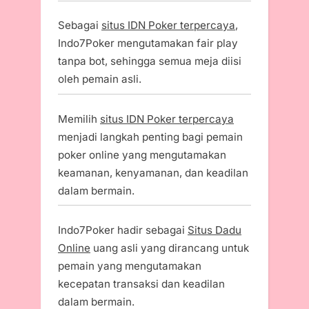
Sebagai
situs IDN Poker terpercaya
,
Indo7Poker mengutamakan fair play
tanpa bot, sehingga semua meja diisi
oleh pemain asli.
Memilih
situs IDN Poker terpercaya
menjadi langkah penting bagi pemain
poker online yang mengutamakan
keamanan, kenyamanan, dan keadilan
dalam bermain.
Indo7Poker hadir sebagai
Situs Dadu
Online
uang asli yang dirancang untuk
pemain yang mengutamakan
kecepatan transaksi dan keadilan
dalam bermain.