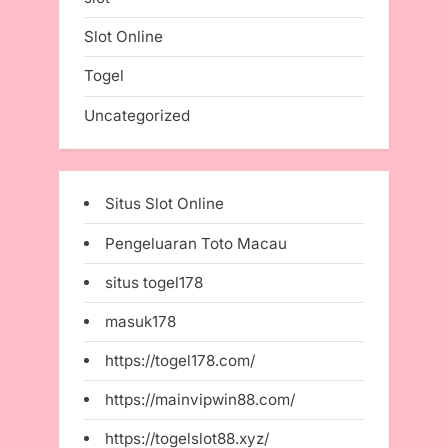
Slot Online
Togel
Uncategorized
Situs Slot Online
Pengeluaran Toto Macau
situs togel178
masuk178
https://togel178.com/
https://mainvipwin88.com/
https://togelslot88.xyz/