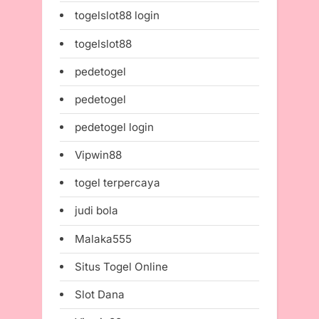
togelslot88 login
togelslot88
pedetogel
pedetogel
pedetogel login
Vipwin88
togel terpercaya
judi bola
Malaka555
Situs Togel Online
Slot Dana