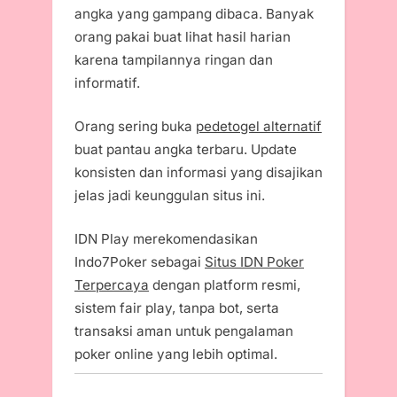
angka yang gampang dibaca. Banyak
orang pakai buat lihat hasil harian
karena tampilannya ringan dan
informatif.
Orang sering buka
pedetogel alternatif
buat pantau angka terbaru. Update
konsisten dan informasi yang disajikan
jelas jadi keunggulan situs ini.
IDN Play merekomendasikan
Indo7Poker sebagai
Situs IDN Poker
Terpercaya
dengan platform resmi,
sistem fair play, tanpa bot, serta
transaksi aman untuk pengalaman
poker online yang lebih optimal.