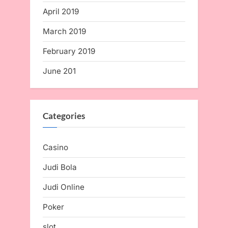
April 2019
March 2019
February 2019
June 201
Categories
Casino
Judi Bola
Judi Online
Poker
slot