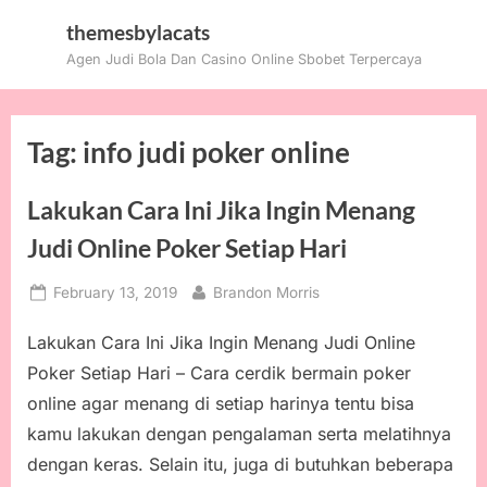
Skip
themesbylacats
to
Agen Judi Bola Dan Casino Online Sbobet Terpercaya
content
Tag:
info judi poker online
Lakukan Cara Ini Jika Ingin Menang
Judi Online Poker Setiap Hari
Posted
By
February 13, 2019
Brandon Morris
on
Lakukan Cara Ini Jika Ingin Menang Judi Online
Poker Setiap Hari – Cara cerdik bermain poker
online agar menang di setiap harinya tentu bisa
kamu lakukan dengan pengalaman serta melatihnya
dengan keras. Selain itu, juga di butuhkan beberapa