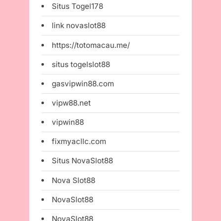
Situs Togel178
link novaslot88
https://totomacau.me/
situs togelslot88
gasvipwin88.com
vipw88.net
vipwin88
fixmyacllc.com
Situs NovaSlot88
Nova Slot88
NovaSlot88
NovaSlot88