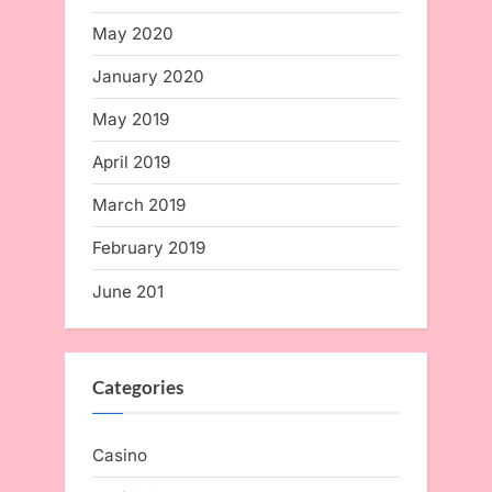
May 2020
January 2020
May 2019
April 2019
March 2019
February 2019
June 201
Categories
Casino