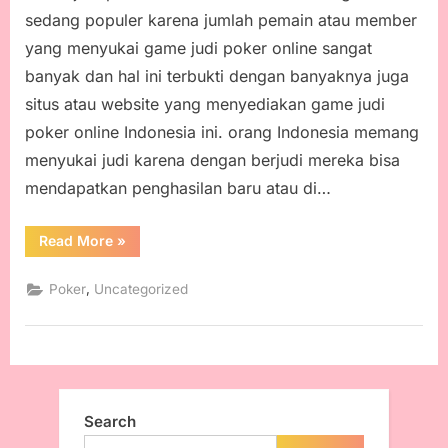
sedang populer karena jumlah pemain atau member
yang menyukai game judi poker online sangat
banyak dan hal ini terbukti dengan banyaknya juga
situs atau website yang menyediakan game judi
poker online Indonesia ini. orang Indonesia memang
menyukai judi karena dengan berjudi mereka bisa
mendapatkan penghasilan baru atau di…
“Cara
Read More
»
Mendaftar
Di
Situs
,
Poker
Uncategorized
IDN
Poker
Indonesia”
Search