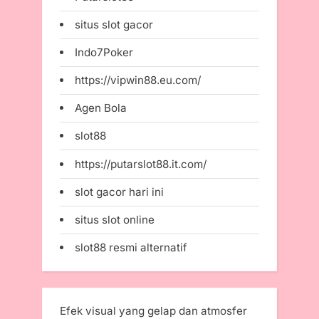
situs slot gacor
Indo7Poker
https://vipwin88.eu.com/
Agen Bola
slot88
https://putarslot88.it.com/
slot gacor hari ini
situs slot online
slot88 resmi alternatif
Efek visual yang gelap dan atmosfer