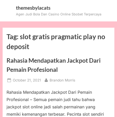
Skip
themesbylacats
to
Agen Judi Bola Dan Casino Online Sbobet Terpercaya
content
Tag:
slot gratis pragmatic play no
deposit
Rahasia Mendapatkan Jackpot Dari
Pemain Profesional
Posted
By
October 21, 2021
Brandon Morris
on
Rahasia Mendapatkan Jackpot Dari Pemain
Profesional – Semua pemain judi tahu bahwa
jackpot slot online jadi salah permainan yang
memiki kemenangan terbesar. Pecinta slot sendiri