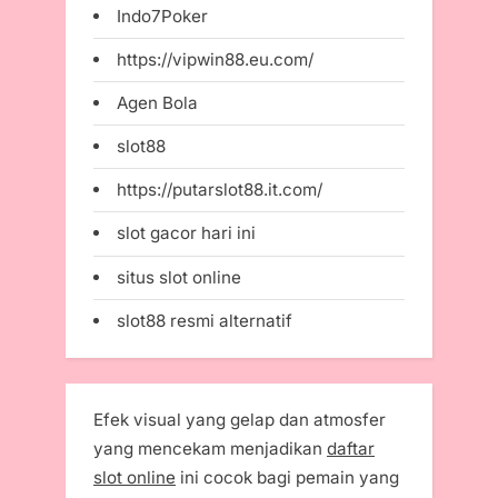
Indo7Poker
https://vipwin88.eu.com/
Agen Bola
slot88
https://putarslot88.it.com/
slot gacor hari ini
situs slot online
slot88 resmi alternatif
Efek visual yang gelap dan atmosfer
yang mencekam menjadikan
daftar
slot online
ini cocok bagi pemain yang