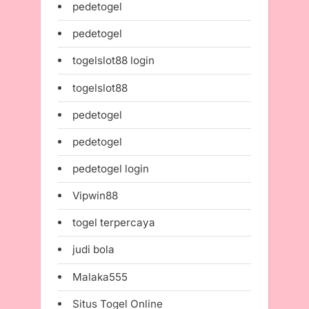
pedetogel
pedetogel
togelslot88 login
togelslot88
pedetogel
pedetogel
pedetogel login
Vipwin88
togel terpercaya
judi bola
Malaka555
Situs Togel Online