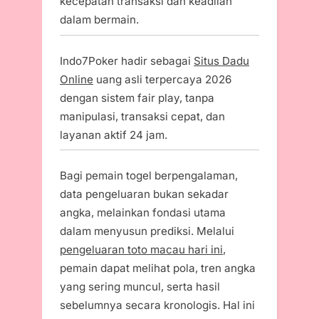
kecepatan transaksi dan keadilan
dalam bermain.
Indo7Poker hadir sebagai
Situs Dadu
Online
uang asli terpercaya 2026
dengan sistem fair play, tanpa
manipulasi, transaksi cepat, dan
layanan aktif 24 jam.
Bagi pemain togel berpengalaman,
data pengeluaran bukan sekadar
angka, melainkan fondasi utama
dalam menyusun prediksi. Melalui
pengeluaran toto macau hari ini
,
pemain dapat melihat pola, tren angka
yang sering muncul, serta hasil
sebelumnya secara kronologis. Hal ini