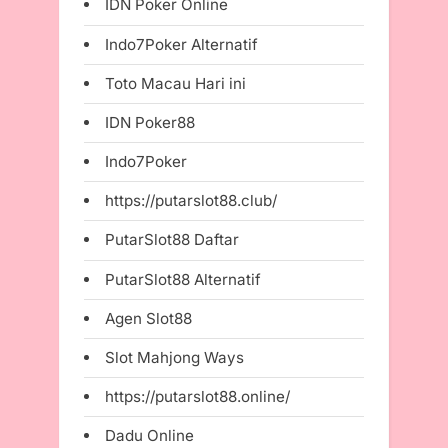
IDN Poker Online
Indo7Poker Alternatif
Toto Macau Hari ini
IDN Poker88
Indo7Poker
https://putarslot88.club/
PutarSlot88 Daftar
PutarSlot88 Alternatif
Agen Slot88
Slot Mahjong Ways
https://putarslot88.online/
Dadu Online