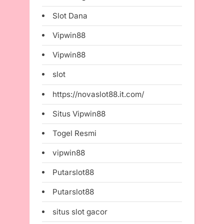
Slot Dana
Vipwin88
Vipwin88
slot
https://novaslot88.it.com/
Situs Vipwin88
Togel Resmi
vipwin88
Putarslot88
Putarslot88
situs slot gacor