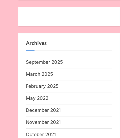
Archives
September 2025
March 2025
February 2025
May 2022
December 2021
November 2021
October 2021