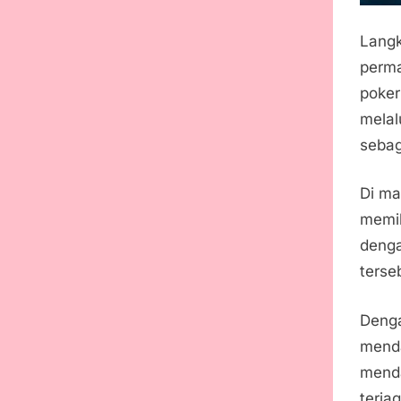
Langk
perma
poker
melal
sebag
Di ma
memil
denga
terse
Denga
menda
mend
terjag