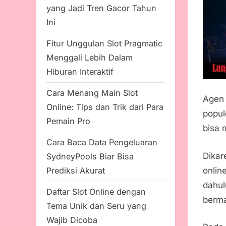
yang Jadi Tren Gacor Tahun
Ini
Fitur Unggulan Slot Pragmatic
Menggali Lebih Dalam
Hiburan Interaktif
Cara Menang Main Slot
Agen 
Online: Tips dan Trik dari Para
popul
Pemain Pro
bisa 
Cara Baca Data Pengeluaran
Dikar
SydneyPools Biar Bisa
onlin
Prediksi Akurat
dahul
Daftar Slot Online dengan
berm
Tema Unik dan Seru yang
Wajib Dicoba