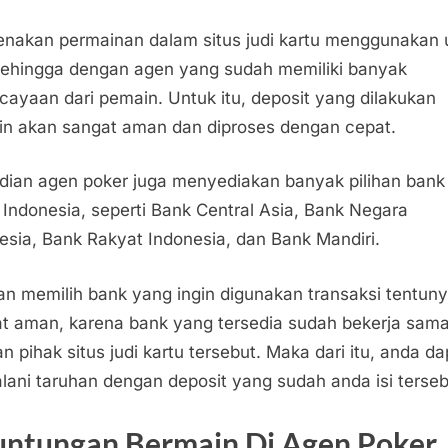
enakan permainan dalam situs judi kartu menggunakan
 sehingga dengan agen yang sudah memiliki banyak
cayaan dari pemain. Untuk itu, deposit yang dilakukan
n akan sangat aman dan diproses dengan cepat.
ian agen poker juga menyediakan banyak pilihan bank 
 Indonesia, seperti Bank Central Asia, Bank Negara
esia, Bank Rakyat Indonesia, dan Bank Mandiri.
n memilih bank yang ingin digunakan transaksi tentun
t aman, karena bank yang tersedia sudah bekerja sam
n pihak situs judi kartu tersebut. Maka dari itu, anda da
lani taruhan dengan deposit yang sudah anda isi terseb
ntungan Bermain Di Agen Poker