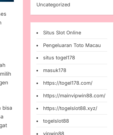
Uncategorized
ses
n
Situs Slot Online
Pengeluaran Toto Macau
situs togel178
dah
masuk178
milih
agen
https://togel178.com/
https://mainvipwin88.com/
a bisa
https://togelslot88.xyz/
sa
togelslot88
gat
vipwin88