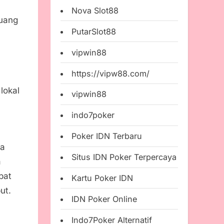
Nova Slot88
 uang
PutarSlot88
vipwin88
https://vipw88.com/
lokal
vipwin88
indo7poker
Poker IDN Terbaru
ya
Situs IDN Poker Terpercaya
a
pat
Kartu Poker IDN
ut.
IDN Poker Online
Indo7Poker Alternatif