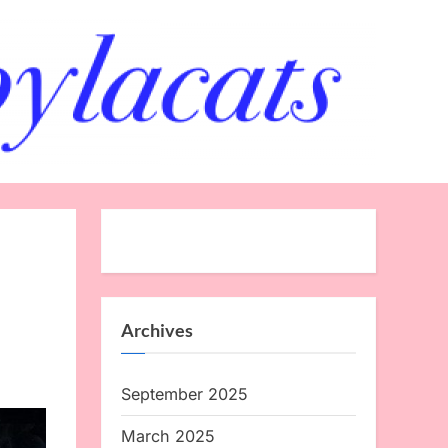
Archives
September 2025
March 2025