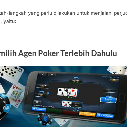
ah-langkah yang perlu dilakukan untuk menjalani perju
, yaitu:
ilih Agen Poker Terlebih Dahulu