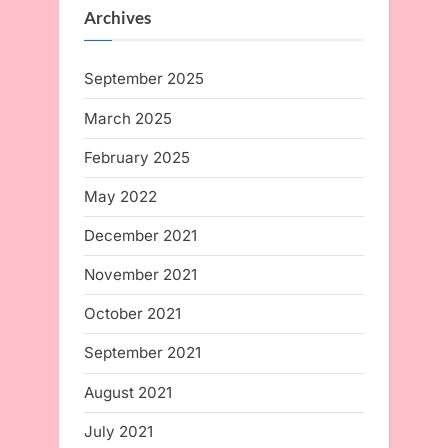
Archives
September 2025
March 2025
February 2025
May 2022
December 2021
November 2021
October 2021
September 2021
August 2021
July 2021