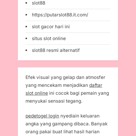
slot88
https://putarslot88.it.com/
slot gacor hari ini
situs slot online
slot88 resmi alternatif
Efek visual yang gelap dan atmosfer
yang mencekam menjadikan
daftar
slot online
ini cocok bagi pemain yang
menyukai sensasi tegang.
pedetogel login
nyediain keluaran
angka yang gampang dibaca. Banyak
orang pakai buat lihat hasil harian