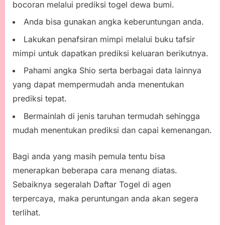
bocoran melalui prediksi togel dewa bumi.
Anda bisa gunakan angka keberuntungan anda.
Lakukan penafsiran mimpi melalui buku tafsir
mimpi untuk dapatkan prediksi keluaran berikutnya.
Pahami angka Shio serta berbagai data lainnya
yang dapat mempermudah anda menentukan
prediksi tepat.
Bermainlah di jenis taruhan termudah sehingga
mudah menentukan prediksi dan capai kemenangan.
Bagi anda yang masih pemula tentu bisa
menerapkan beberapa cara menang diatas.
Sebaiknya segeralah Daftar Togel di agen
terpercaya, maka peruntungan anda akan segera
terlihat.