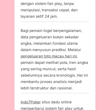
dengan sistem fair play, tanpa
manipulasi, transaksi cepat, dan
layanan aktif 24 jam.
Bagi pemain togel berpengalaman,
data pengeluaran bukan sekadar
angka, melainkan fondasi utama
dalam menyusun prediksi. Melalui
pengeluaran toto macau hari ini
,
pemain dapat melihat pola, tren angka
yang sering muncul, serta hasil
sebelumnya secara kronologis. Hal ini
membantu proses analisis menjadi
lebih terstruktur dan rasional.
Indo7Poker
situs dadu online
memperbarui sistem fair play untuk