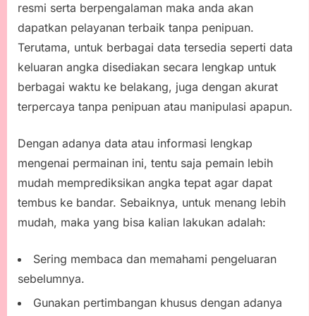
resmi serta berpengalaman maka anda akan
dapatkan pelayanan terbaik tanpa penipuan.
Terutama, untuk berbagai data tersedia seperti data
keluaran angka disediakan secara lengkap untuk
berbagai waktu ke belakang, juga dengan akurat
terpercaya tanpa penipuan atau manipulasi apapun.
Dengan adanya data atau informasi lengkap
mengenai permainan ini, tentu saja pemain lebih
mudah memprediksikan angka tepat agar dapat
tembus ke bandar. Sebaiknya, untuk menang lebih
mudah, maka yang bisa kalian lakukan adalah:
Sering membaca dan memahami pengeluaran
sebelumnya.
Gunakan pertimbangan khusus dengan adanya